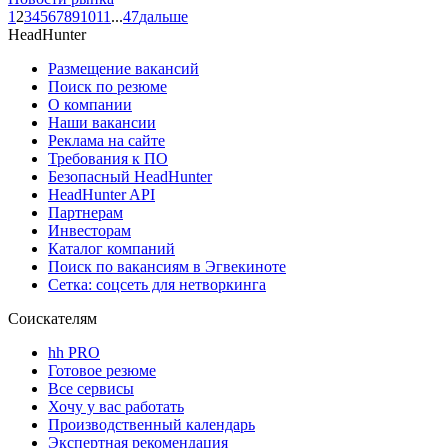
1
2
3
4
5
6
7
8
9
10
11
...
47
дальше
HeadHunter
Размещение вакансий
Поиск по резюме
О компании
Наши вакансии
Реклама на сайте
Требования к ПО
Безопасный HeadHunter
HeadHunter API
Партнерам
Инвесторам
Каталог компаний
Поиск по вакансиям в Эгвекиноте
Сетка: соцсеть для нетворкинга
Соискателям
hh PRO
Готовое резюме
Все сервисы
Хочу у вас работать
Производственный календарь
Экспертная рекомендация